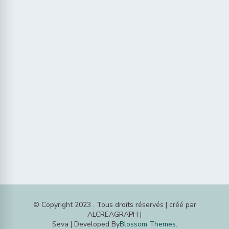
© Copyright 2023 . Tous droits réservés | créé par
ALCREAGRAPH |
Seva | Developed By
Blossom Themes
.